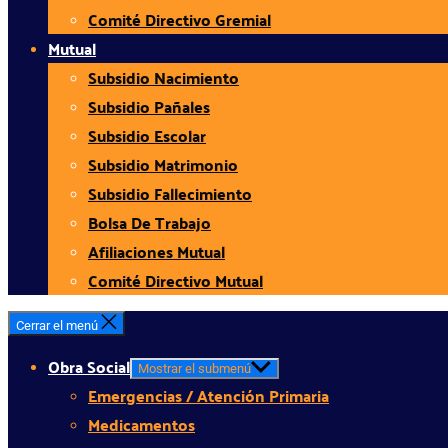
Comité Directivo Gremial
Mutual
Subsidio Nacimiento
Subsidio Pañales
Subsidio Escolar
Subsidio Matrimonio
Subsidio Fallecimiento
Bolsa De Trabajo
Afiliaciones Mutual
Comité Directivo Mutual
Cerrar el menú
Obra Social
Mostrar el submenú
Emergencias / Atención Primaria
Medicamentos