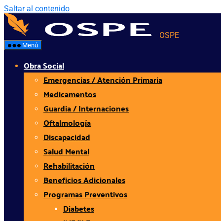
Saltar al contenido
OSPE
Menú
Obra Social
Emergencias / Atención Primaria
Medicamentos
Guardia / Internaciones
Oftalmología
Discapacidad
Salud Mental
Rehabilitación
Beneficios Adicionales
Programas Preventivos
Diabetes