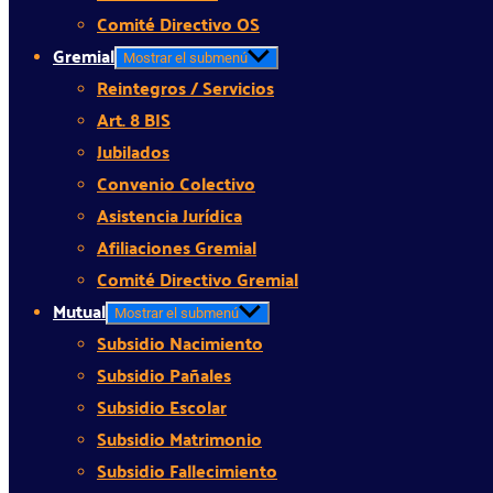
Comité Directivo OS
Gremial
Mostrar el submenú
Reintegros / Servicios
Art. 8 BIS
Jubilados
Convenio Colectivo
Asistencia Jurídica
Afiliaciones Gremial
Comité Directivo Gremial
Mutual
Mostrar el submenú
Subsidio Nacimiento
Subsidio Pañales
Subsidio Escolar
Subsidio Matrimonio
Subsidio Fallecimiento